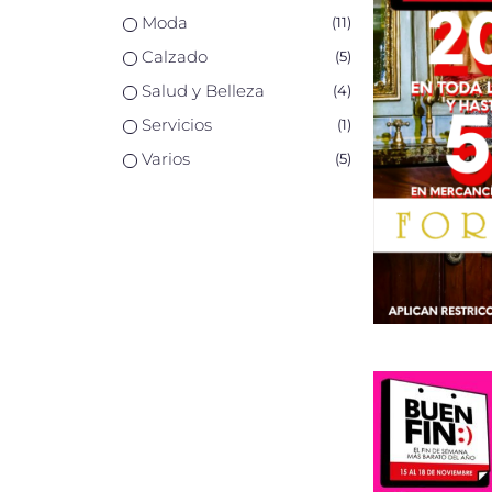
Moda
(
11
)
Calzado
(
5
)
Salud y Belleza
(
4
)
Servicios
(
1
)
Varios
(
5
)