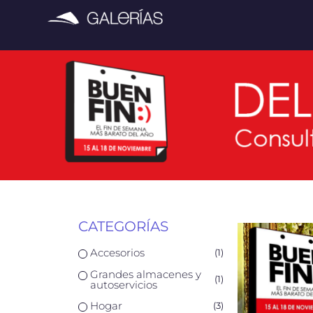
CATEGORÍAS
Accesorios
(
1
)
Grandes almacenes y
(
1
)
autoservicios
Hogar
(
3
)