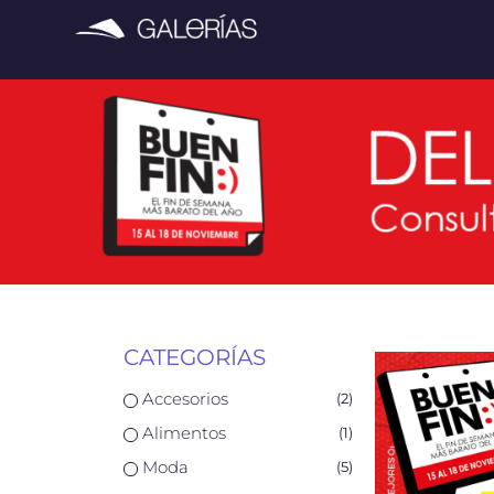
CATEGORÍAS
Accesorios
(
2
)
Alimentos
(
1
)
Moda
(
5
)