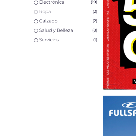
Electrónica
(
19
)
Ropa
(
2
)
Calzado
(
2
)
Salud y Belleza
(
8
)
Servicios
(
1
)