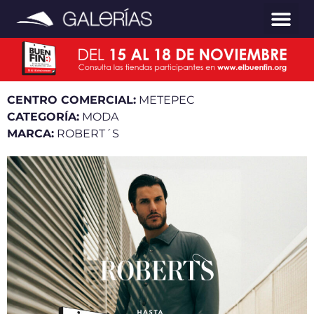
CENTRO COMERCIAL:
METEPEC
CATEGORÍA:
MODA
MARCA:
ROBERT´S